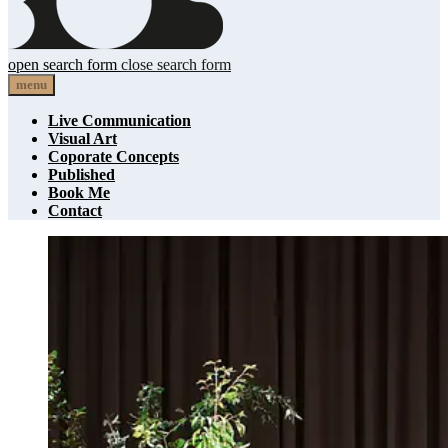
open search form
close search form
Telse Bus
menu
Live Communication
Visual Art
Coporate Concepts
Published
Book Me
Contact