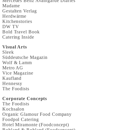
Mercedes Benz Avantgarde Diaries
Madame
Gestalten Verlag
Herdwärme
Kitchenstories
DW TV
Bold Travel Book
Catering Inside
Visual Arts
Sleek
Süddeutsche Magazin
Wolf & Lamm
Metro AG
Vice Magazine
Kaufland
Hennessy
The Foodists
Corporate Concepts
The Foodists
Kochsalon
Organic Glamour Food Company
Foodpol Catering
Hotel Miramonte (Foodconcept)
Ruhland & Ruhland (Foodconcept)