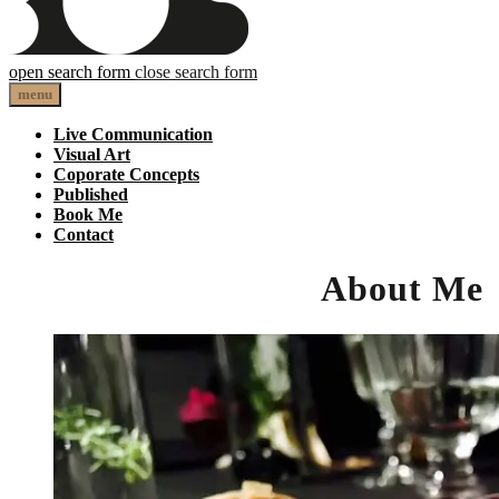
open search form
close search form
Telse Bus
menu
Live Communication
Visual Art
Coporate Concepts
Published
Book Me
Contact
All articles filed in
About Me