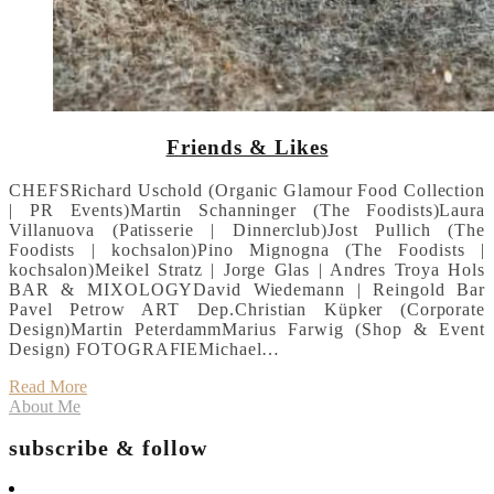
Friends & Likes
CHEFSRichard Uschold (Organic Glamour Food Collection
| PR Events)Martin Schanninger (The Foodists)Laura
Villanuova (Patisserie | Dinnerclub)Jost Pullich (The
Foodists | kochsalon)Pino Mignogna (The Foodists |
kochsalon)Meikel Stratz | Jorge Glas | Andres Troya Hols
BAR & MIXOLOGYDavid Wiedemann | Reingold Bar
Pavel Petrow ART Dep.Christian Küpker (Corporate
Design)Martin PeterdammMarius Farwig (Shop & Event
Design) FOTOGRAFIEMichael…
Read More
About Me
subscribe & follow